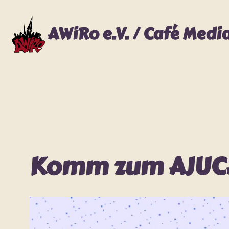
Zum
Inhalt
AWiRo e.V. / Café Medi
springen
Komm zum AJUCA