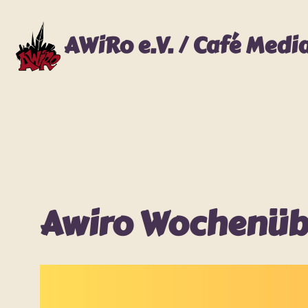
Zum
Inhalt
AWiRo e.V. / Café Medi
springen
Awiro Wochenübe