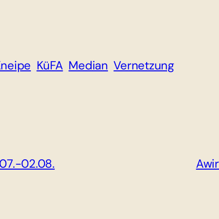
Kneipe
KüFA
Median
Vernetzung
7.-02.08.
Awi