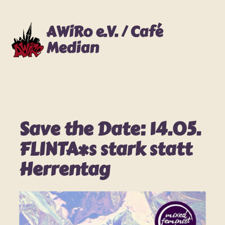
Zum
Inhalt
AWiRo e.V. / Café
springen
Median
Save the Date: 14.05.
FLINTA*s stark statt
Herrentag