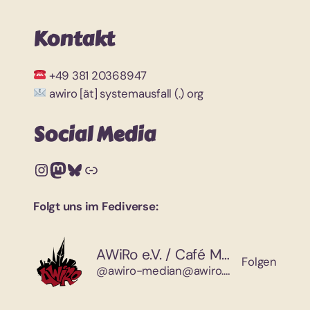
Kontakt
+49 381 20368947
awiro [ät] systemausfall (.) org
Social Media
Instagram
Mastodon
Bluesky
Link
Folgt uns im Fediverse:
AWiRo e.V. / Café Median
Folgen
@awiro-median@awiro.org