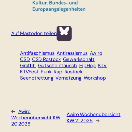
Auf Mastodon teilen
Antifaschismus
Antirassismus
Awiro
CSD
CSD Rostock
Gewerkschaft
Graffiti
Gutscheintausch
HipHop
KTV
KTVFest
Punk
Rap
Rostock
Seenotrettung
Vernetzung
Workshop
←
Awiro
Awiro Wochenübersicht
Wochenübersicht KW
KW 21 2026
→
20 2026