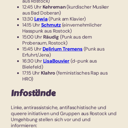
aus Rostock)
12:45 Uhr
Kehreman
(kurdischer Musiker
aus Bad Doberan)
13:30
Lewia
(Punk am Klavier)
14:15 Uhr
Schmutz
(einvernehmlicher
Hasspunk aus Rostock)
15:00 Uhr
Räudig
(Punk aus dem
Proberaum, Rostock)
15:45 Uhr
Delirium Tremens
(Punk aus
Erfuhrt/Jena)
16:30 Uhr
LisaBouvier
(d-punk aus
Bielefeld)
17:15 Uhr
Klahro
(feministisches Rap aus
HRO)
Infostände
Linke, antirassistsiche, antifaschistische und
queere initiativen und Gruppen aus Rostock und
Umgehbung stellen sich vor und und
informieren: