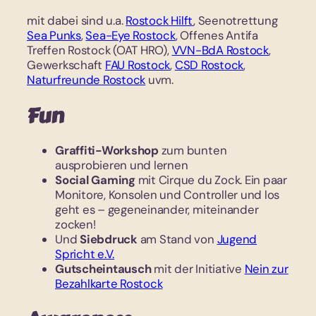
mit dabei sind u.a.
Rostock Hilft
, Seenotrettung
Sea Punks
,
Sea-Eye Rostock
, Offenes Antifa
Treffen Rostock (OAT HRO),
VVN-BdA Rostock
,
Gewerkschaft
FAU Rostock
,
CSD Rostock
,
Naturfreunde Rostock
uvm.
Fun
Graffiti-Workshop
zum bunten
ausprobieren und lernen
Social Gaming
mit Cirque du Zock. Ein paar
Monitore, Konsolen und Controller und los
geht es – gegeneinander, miteinander
zocken!
Und
Siebdruck
am Stand von
Jugend
Spricht e.V.
Gutscheintausch
mit der Initiative
Nein zur
Bezahlkarte Rostock