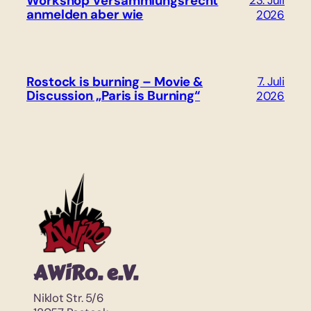
Workshop Versammlungsrecht
anmelden aber wie
2026
Rostock is burning – Movie &
7. Juli
Discussion „Paris is Burning“
2026
AWiRo. e.V.
Niklot Str. 5/6