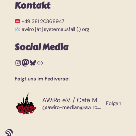
Kontakt
+49 381 20368947
awiro [ät] systemausfall (.) org
Social Media
Instagram
Mastodon
Bluesky
Link
Folgt uns im Fediverse:
AWiRo e.V. / Café Median
Folgen
@awiro-median@awiro.org
RSS-Feed