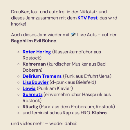
Draußen, laut und autofrei in der Niklotstr. und
dieses Jahr zusammen mit dem
KTV Fest
, das wird
knorke!
Auch dieses Jahr wieder mit
Live Acts – auf der
Bagehl im Exil Bühne
:
Roter Hering
(Klassenkampfchor aus
Rostock)
Kehreman
(kurdischer Musiker aus Bad
Doberan)
Delirium Tremens
(Punk aus Erfuhrt/Jena)
LisaBouvier
(d-punk aus Bielefeld)
Lewia
(Punk am Klavier)
Schmutz
(einvernehmlicher Hasspunk aus
Rostock)
Räudig
(Punk aus dem Proberaum, Rostock)
und feministisches Rap aus HRO:
Klahro
und vieles mehr – wieder dabei: