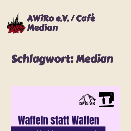
Zum
Inhalt
AWiRo e.V. / Café
springen
Median
Schlagwort:
Median