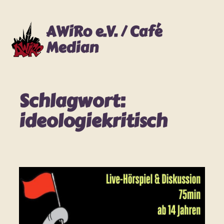
Zum
Inhalt
AWiRo e.V. / Café
springen
Median
Schlagwort:
ideologiekritisch