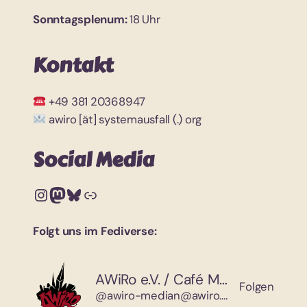
Sonntagsplenum:
18 Uhr
Kontakt
+49 381 20368947
awiro [ät] systemausfall (.) org
Social Media
Instagram
Mastodon
Bluesky
Link
Folgt uns im Fediverse:
AWiRo e.V. / Café Median
Folgen
@awiro-median@awiro.org