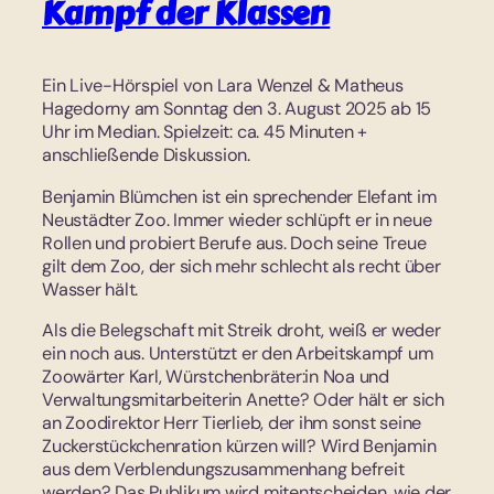
Kampf der Klassen
Ein Live-Hörspiel von Lara Wenzel & Matheus
Hagedorny am Sonntag den 3. August 2025 ab 15
Uhr im Median. Spielzeit: ca. 45 Minuten +
anschließende Diskussion.
Benjamin Blümchen ist ein sprechender Elefant im
Neustädter Zoo. Immer wieder schlüpft er in neue
Rollen und probiert Berufe aus. Doch seine Treue
gilt dem Zoo, der sich mehr schlecht als recht über
Wasser hält.
Als die Belegschaft mit Streik droht, weiß er weder
ein noch aus. Unterstützt er den Arbeitskampf um
Zoowärter Karl, Würstchenbräter:in Noa und
Verwaltungsmitarbeiterin Anette? Oder hält er sich
an Zoodirektor Herr Tierlieb, der ihm sonst seine
Zuckerstückchenration kürzen will? Wird Benjamin
aus dem Verblendungszusammenhang befreit
werden? Das Publikum wird mitentscheiden, wie der