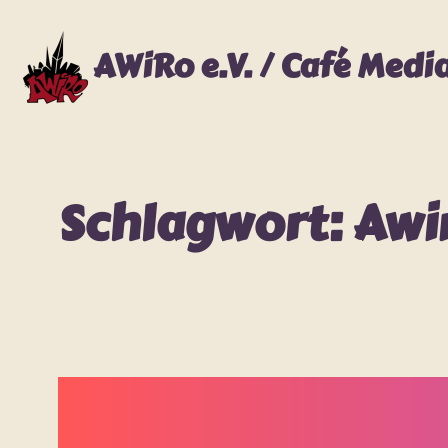
Zum
Inhalt
AWiRo e.V. / Café Medi
springen
Schlagwort:
Awi