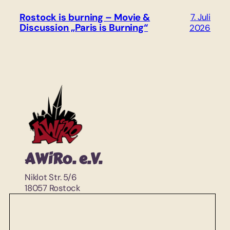
Rostock is burning – Movie &
7. Juli
Discussion „Paris is Burning“
2026
AWiRo. e.V.
Niklot Str. 5/6
18057 Rostock