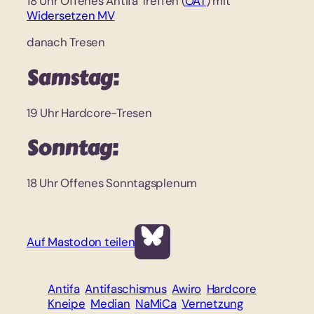
18 Uhr Offenes Antifa Treffen (
OAT
) mit
Widersetzen MV
danach Tresen
Samstag:
19 Uhr Hardcore-Tresen
Sonntag:
18 Uhr Offenes Sonntagsplenum
Auf Mastodon teilen
Antifa
Antifaschismus
Awiro
Hardcore
Kneipe
Median
NaMiCa
Vernetzung