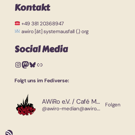
Kontakt
+49 381 20368947
awiro [ät] systemausfall (.) org
Social Media
Instagram
Mastodon
Bluesky
Link
Folgt uns im Fediverse:
AWiRo e.V. / Café Median
Folgen
@awiro-median@awiro.org
RSS-Feed